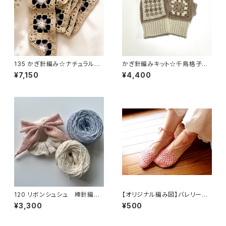
135 かぎ針編み☆ナチュラルモ
かぎ針編みキット☆千鳥格子の
ノトーンモチーフのストール
かぎ針編みハンドウォーマー
¥7,150
¥4,400
ナチュラル
120 リボンシュシュ 棒針編み
【オリジナル編み図】バレリーナ
キット
みたいなトゥーカバー
¥3,300
¥500