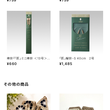
¥759
¥759
棒針『「匠」ミニ棒針 ＜13号＞』
「匠」輪針-S 40cm 2号
Clover クロバー
¥660
¥1,485
その他の商品