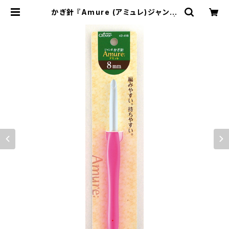
かぎ針 『Amure (アミュレ)ジャンボ
かぎ針 8mm 』 Clover クロバー |
Knitting.RayRay（レイレイ）