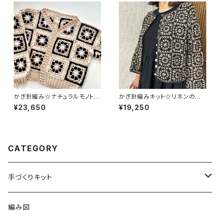
かぎ針編み☆ナチュラルモノトー
かぎ針編みキット☆リネンのカ
ンモチーフのカーディガン
ーディガン
¥23,650
¥19,250
CATEGORY
手づくりキット
かぎ針編み
編み図