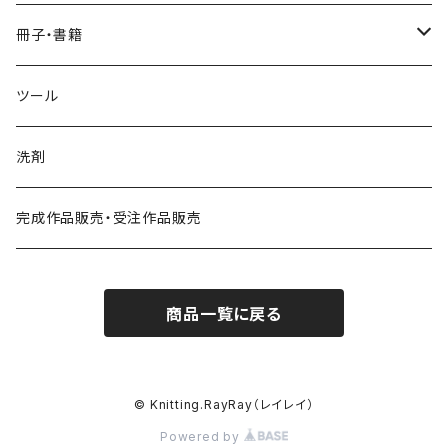
春夏ウェア
棒針編み
冊子・書籍
春夏小物
春夏ウェア
かぎ針×棒針
アイアムオリーブ
ツール
秋冬ウェア
春夏小物
2025年
アフガン編み
洗剤
秋冬小物
秋冬ウェア
2026年
小物
ハマナカ・アイアムオリーブ掲載作品
完成作品販売・受注作品販売
秋冬小物
商品一覧に戻る
© Knitting.RayRay（レイレイ）
Powered by