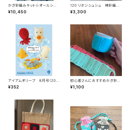
かぎ針編みキット☆オールシー
120 リボンシュシュ 棒針編み
ズン使えるケープ
キット
¥10,450
¥3,300
アイアムオリーブ 8月号（202
初心者さんにおすすめかぎ針編
5年）
みキット☆アクリルカップスリー
¥352
¥1,100
ブ