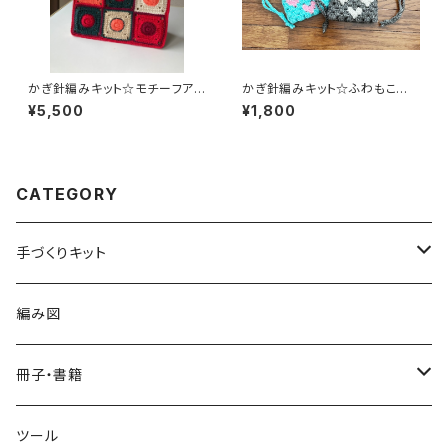
かぎ針編みキット☆モチーフアレ
かぎ針編みキット☆ふわもこハ
ンジ・ジュートバッグ
ート巾着
¥5,500
¥1,800
CATEGORY
手づくりキット
かぎ針編み
編み図
春夏ウェア
棒針編み
冊子・書籍
春夏小物
春夏ウェア
かぎ針×棒針
アイアムオリーブ
ツール