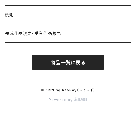
秋冬ウェア
春夏小物
2025年
アフガン編み
洗剤
秋冬小物
秋冬ウェア
2026年
小物
ハマナカ・アイアムオリーブ掲載作品
完成作品販売・受注作品販売
秋冬小物
商品一覧に戻る
© Knitting.RayRay（レイレイ）
Powered by