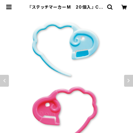
『ステッチマーカーM 20個入』 Clo
ver クロバー | Knitting.RayRay
（レイレイ）