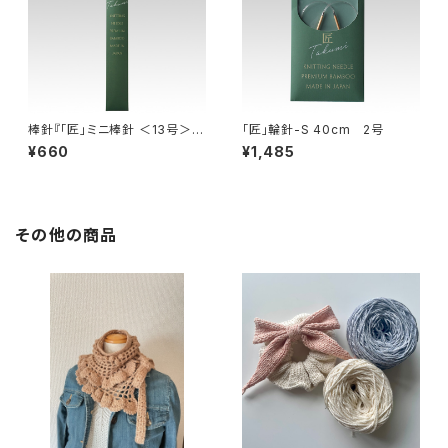
棒針『「匠」ミニ棒針 ＜13号＞』
「匠」輪針-S 40cm 2号
Clover クロバー
¥660
¥1,485
その他の商品