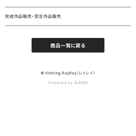
秋冬小物
秋冬ウェア
2026年
小物
ハマナカ・アイアムオリーブ掲載作品
完成作品販売・受注作品販売
秋冬小物
商品一覧に戻る
© Knitting.RayRay（レイレイ）
Powered by