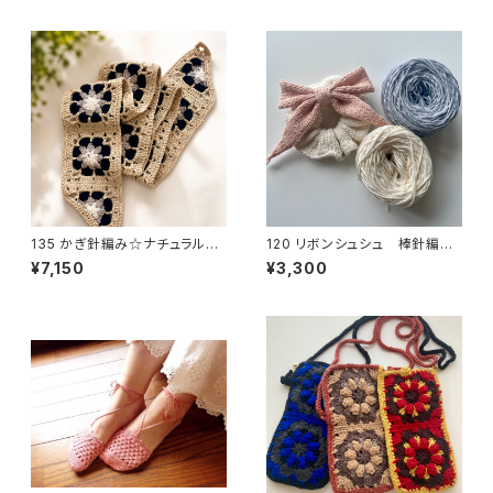
135 かぎ針編み☆ナチュラルモ
120 リボンシュシュ 棒針編み
ノトーンモチーフのストール
キット
¥7,150
¥3,300