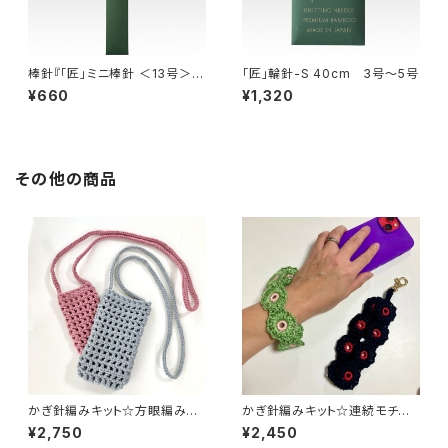
棒針『「匠」ミニ棒針 ＜13号＞』
「匠」輪針-S 40cm 3号〜5号
Clover クロバー
¥660
¥1,320
その他の商品
かぎ針編みキット☆方眼編みの
かぎ針編みキット☆連続モチー
スマホショルダー(グレーorピン
フのストラップ 玉編みサークル
¥2,750
¥2,450
ク)