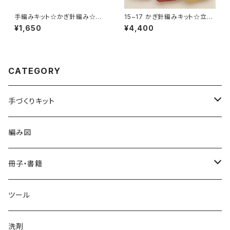
手編みキット☆かぎ針編み☆バ
15~17 かぎ針編みキット☆立体
レリーナみたいなトゥーカバー
モチーフのスマホケース
¥1,650
¥4,400
CATEGORY
手づくりキット
かぎ針編み
編み図
春夏ウェア
棒針編み
冊子・書籍
春夏小物
春夏ウェア
かぎ針×棒針
アイアムオリーブ
ツール
秋冬ウェア
春夏小物
2025年
アフガン編み
洗剤